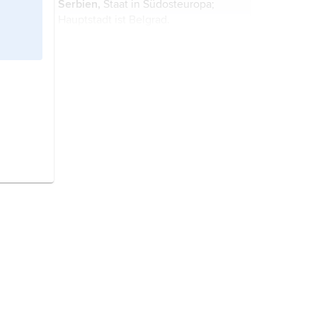
Serbien,
Staat in Südosteuropa;
1989/90 autonomen Provinzen
Hauptstadt ist Belgrad.
Kosovo
und ...
Bosnien und Herzegowina,
Staat in
Südosteuropa; Hauptstadt ist
Sarajevo.
Slowenien,
Staat im Süden
Mitteleuropas; Hauptstadt ist
Ljubljana.
Montenegro
, Staat in Südosteuropa;
Hauptstadt ist Podgorica.