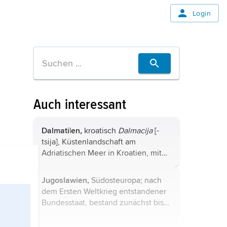
Login
Auch interessant
Dalmati|en,
kroatisch
Dalmacija
[-
tsija], Küstenlandschaft am
Adriatischen Meer in Kroatien, mit
kleinen Teilen im Süden zu Bosnien
und Herzegowina sowie zu
Jugoslawien,
Südosteuropa; nach
Montenegro gehörend, reicht vom
dem Ersten Weltkrieg entstandener
schmalen Vorland ...
Bundesstaat, bestand zunächst bis
1991/92 und umfasste die
Teilrepubliken
Serbien
(mit den bis