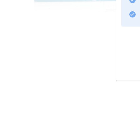
Dalmatien: Split
Split ist die größte Stadt Dalmatiens. Prägend für die Alt
heute zum UNESCO-Welterbe zählt.