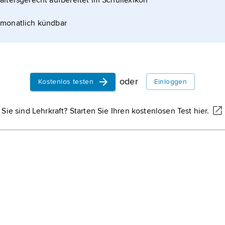
altersgerecht aufbereitet im Schullexikon
monatlich kündbar
oder
Kostenlos testen
Einloggen
Sie sind Lehrkraft? Starten Sie Ihren kostenlosen Test hier.
NANCY PAUWELS/SHUTTERSTOCK
stadt ist der Monumentalpalast des römischen Kaisers Diokletian, der