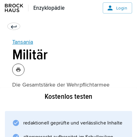
Enzyklopädie
Enzyklopädie
Login
Tansania
Militär
Die Gesamtstärke der Wehrpflichtarmee
(Wehrdienstdauer 24 Monate) beträgt (2016)
Kostenlos testen
rund 27 000, die der paramilitärischen »Police
Field Force« rund 1 400 Mann. Das Heer
umfasst etwa 23 000 Soldaten und ist im
redaktionell geprüfte und verlässliche Inhalte
Wesentlichen in fünf Infanteriebrigaden und
eine Panzerbrigade gegliedert, hinzu