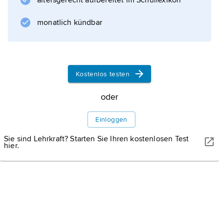
altersgerecht aufbereitet im Schullexikon
kommen sechs Artillerie-, je zwei
Flugabwehr-, Mörser- und
monatlich kündbar
Panzerabwehrbataillone
Kostenlos testen
Informationen zum Artikel
oder
Einloggen
Sie sind Lehrkraft? Starten Sie Ihren kostenlosen Test
hier.