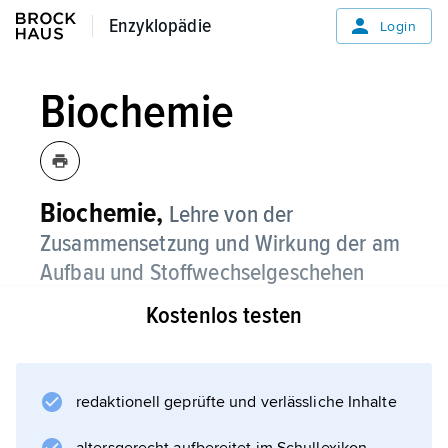
Enzyklopädie
Enzyklopädie
Login
Biochemie
Biochemie,
Lehre von der
Zusammensetzung und Wirkung der am
Aufbau und Stoffwechsel­geschehen
lebender Organismen beteiligten
Kostenlos testen
chemischen Verbindungen.
Sie ist sowohl aus der
Physiologie
redaktionell geprüfte und verlässliche Inhalte
als auch aus der