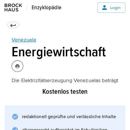
Enzyklopädie
Enzyklopädie
Login
Venezuela
Energiewirtschaft
Die Elektrizitätserzeugung Venezuelas beträgt
rd. 120 Mrd. kWh. Etwa zwei Drittel der
Kostenlos testen
Stromerzeugung erfolgen durch Wasserkraft.
Größter Einzelerzeuger ist das 1989
fertiggestellte Wasserkraftwerk Guri am Río
redaktionell geprüfte und verlässliche Inhalte
Caroní mit einer installierten Leistung von 8
850 MW.