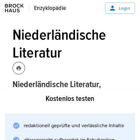
Enzyklopädie
Enzyklopädie
Login
Niederländische
Literatur
Niederländische Literatur,
Sammelbezeichnung für die
Kostenlos testen
literarischen Werke in
niederländischer
Sprache
, d. h. die volkssprachliche
Literatur in den
Niederlanden
und
redaktionell geprüfte und verlässliche Inhalte
Flandern
.