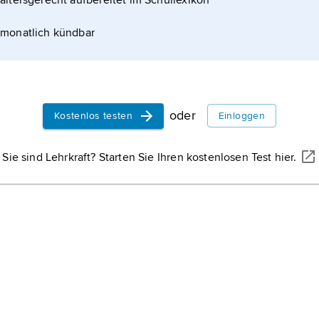
altersgerecht aufbereitet im Schullexikon
monatlich kündbar
lassen eingeteilt werden. Alle Kristalle, mit Ausnahme
oder
Kostenlos testen
Einloggen
er
Sie sind Lehrkraft? Starten Sie Ihren kostenlosen Test hier.