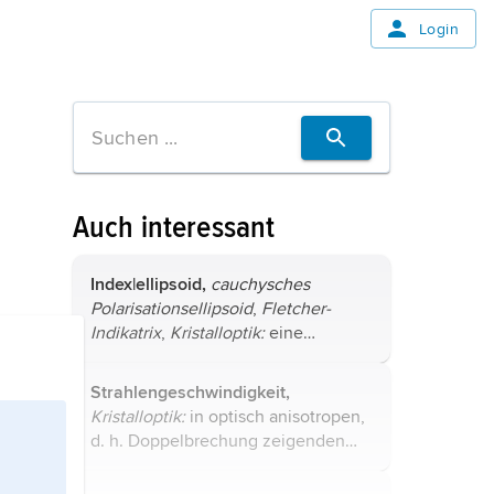
Login
Auch interessant
Index|ellipsoid,
cauchysches
Polarisationsellipsoid
,
Fletcher-
Indikatrix
,
Kristalloptik:
eine
einschalige Hilfsfläche
(Tensorellipsoid) zur Darstellung der
Strahlengeschwindigkeit,
Doppelbrechungsverhältnisse bei
Kristalloptik:
in optisch anisotropen,
der Ausbreitung ...
d. h. Doppelbrechung zeigenden
Medien, besonders Kristallen, die
Ausbreitungsgeschwindigkeit der