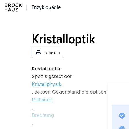
Enzyklopädie
Enzyklopädie
Kristalloptik
Drucken
Kristall|optik,
Spezialgebiet der
Kristallphysik
, dessen Gegenstand die optischen Eigens
Reflexion
,
Brechung
,