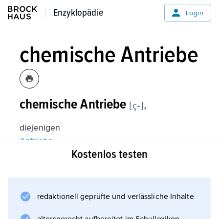
Enzyklopädie
Enzyklopädie
Login
chemische Antriebe
chemische Antriebe
,
[ç-]
diejenigen
Antriebe
Kostenlos testen
, bei denen die erforderliche
Energieumsetzung durch einen chemischen
Prozess erfolgt, der sich meist in einem
besonderen
redaktionell geprüfte und verlässliche Inhalte
Brennraum