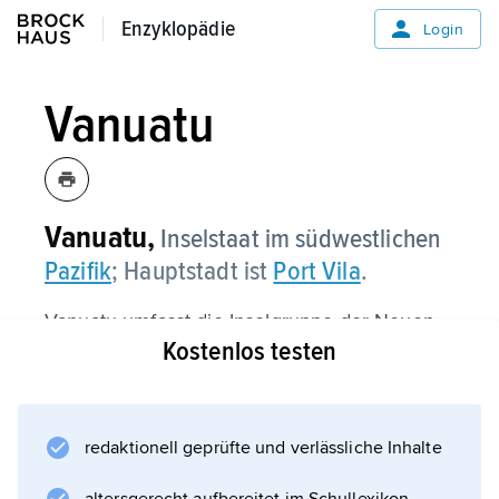
Enzyklopädie
Enzyklopädie
Login
Vanuatu
Vanuatu,
Inselstaat im südwestlichen
Pazifik
; Hauptstadt ist
Port Vila
.
Vanuatu umfasst die Inselgruppe der Neuen
Kostenlos testen
Hebriden
(englisch New Hebrides, französisch
Nouvelles-Hébrides).
redaktionell geprüfte und verlässliche Inhalte
Landesporträt