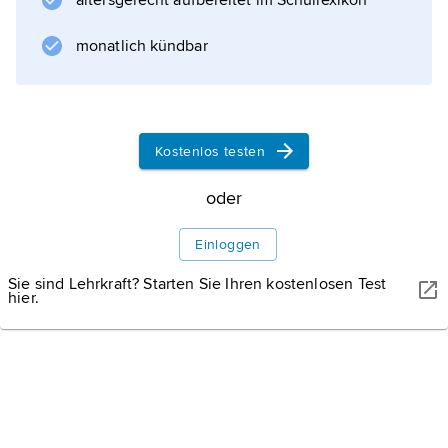
altersgerecht aufbereitet im Schullexikon
Geografie
monatlich kündbar
Landschaft
Kostenlos testen
Klima
oder
Vegetation
Einloggen
Gesellschaft
Sie sind Lehrkraft? Starten Sie Ihren kostenlosen Test
hier.
Bevölkerung
Religion