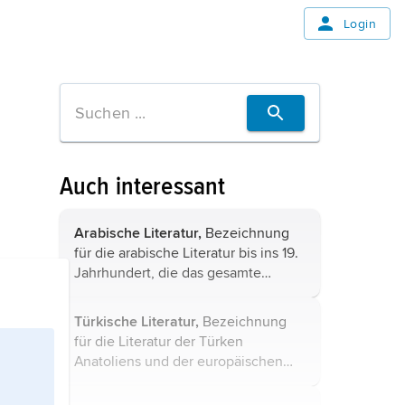
Login
Auch interessant
Arabische Literatur,
Bezeichnung
für die arabische Literatur bis ins 19.
Jahrhundert, die das gesamte
religiöse, profane, schöngeistige
und gelehrte Schrifttum in
Türkische Literatur,
Bezeichnung
arabischer Sprache umfasst.
für die Literatur der Türken
Anatoliens und der europäischen
Türkei in vorosmanischer,
osmanischer und nachosmanischer