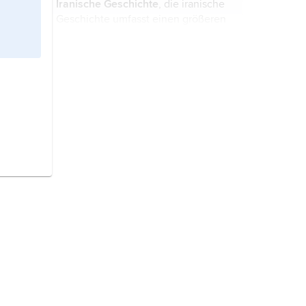
Iranische Geschichte
, die iranische
Zeit.
Geschichte umfasst einen größeren
geografischen Raum als den des
heutigen Staates Iran (Name seit
1935).
Saudi-Arabien,
Staat in Westasien,
auf der Halbinsel Arabien;
Hauptstadt ist
Riad
.
Jesus Christus
, zentrale Gestalt des
Christentums.
Pakistan,
Staat in Südasien;
Hauptstadt ist Islamabad.
Türkei,
Staat in Westasien und
Südosteuropa; Hauptstadt ist
Ankara.