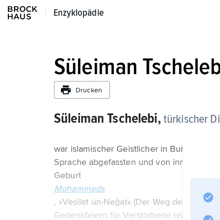
Enzyklopädie
Enzyklopädie
Süleiman Tscheleb
Drucken
Süleiman Tschelebi,
türkischer Di
war islamischer Geistlicher in Bursa, Verfa
Sprache abgefassten und von inniger Frö
Geburt
Mohammeds
, »Vesilet ün-Neǧat« (Der Weg des Heils),
Gedenkfeiern für Verstorbene rezitiert wir