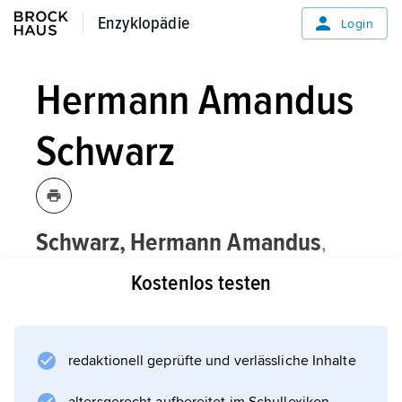
Enzyklopädie
Enzyklopädie
Login
Hermann Amandus
Schwarz
Schwarz,
Hermann Amandus
,
Mathematiker, * Hermsdorf, bei
Kostenlos testen
Waldenburg (Schlesien) 25. 1. 1843,
† Berlin 30. 11. 1921;
Schüler von
redaktionell geprüfte und verlässliche Inhalte
K. Weierstrass