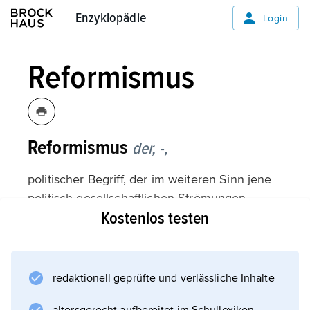
Enzyklopädie
Enzyklopädie
Login
Reformismus
Reformismus
der, -,
politischer Begriff, der im weiteren Sinn jene
politisch-gesellschaftlichen Strömungen
Kostenlos testen
bezeichnet, die Verbesserungen in Staat und
Gesellschaft mit Reformen durchzusetzen
versuchen, im engeren Sinn jene Kräfte in der
Arbeiterbewegung (
redaktionell geprüfte und verlässliche Inhalte
Sozialdemokratie