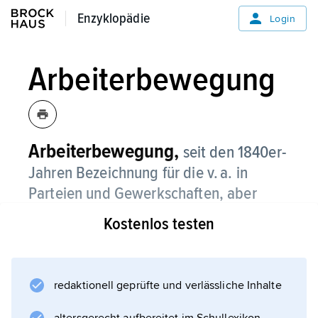
Enzyklopädie
Enzyklopädie
Login
Arbeiterbewegung
Arbeiterbewegung,
seit den 1840er-
Jahren Bezeichnung für die v. a. in
Parteien und Gewerkschaften, aber
auch in Genossenschaften und Vereinen
Kostenlos testen
organisierten Bestrebungen der
abhängigen Lohnarbeiter, besonders
der Industriearbeiterschaft, zur
redaktionell geprüfte und verlässliche Inhalte
Verbesserung ihrer Arbeits- und
Lebensbedingungen sowie zu ihrer