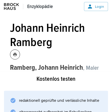
Enzyklopädie
Enzyklopädie
Login
Johann Heinrich
Ramberg
Ramberg,
Johann Heinrich
, Maler
und Zeichner, * Hannover 22. 7. 1763,
Kostenlos testen
† ebenda 6. 7. 1840,
Großonkel von
Arthur Georg Ramberg
redaktionell geprüfte und verlässliche Inhalte
; war nach Studien in London (