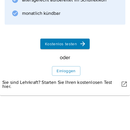
altersgerecht aufbereitet im Schullexikon
monatlich kündbar
BAGAYOKO MODIBO/UNESCO
Das Grabmal von Askia ist ein pyramidenförmiges Königsgrab
aus ungebrannten Lehmziegeln von 17 Meter Höhe, 1495 von
Kostenlos testen
Askia Mohamed (Herrscher von Songhai) in der Hauptstadt Gao
errichtet. Dazu gehören u. a. noch zwei Moscheen und ein
oder
Friedhof.
Einloggen
Sie sind Lehrkraft? Starten Sie Ihren kostenlosen Test
Landesporträt
hier.
Geografie
Landschaft