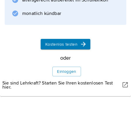
altersgerecht aufbereitet im Schullexikon
Das Straßennetz umfasst rund 37 500 km,
davon sind etwa 6 100
monatlich kündbar
Informationen zum Artikel
Kostenlos testen
oder
Einloggen
Sie sind Lehrkraft? Starten Sie Ihren kostenlosen Test
hier.