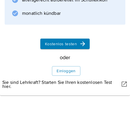
altersgerecht aufbereitet im Schullexikon
Werk
monatlich kündbar
Literatur
Kostenlos testen
oder
Informationen zum Artikel
Einloggen
Sie sind Lehrkraft? Starten Sie Ihren kostenlosen Test
hier.