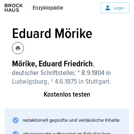
Enzyklopädie
Enzyklopädie
Login
Eduard Mörike
Mörike,
Eduard Friedrich
,
deutscher Schriftsteller, * 8.9.1804 in
Ludwigsburg, † 4.6.1875 in Stuttgart.
Kostenlos testen
Mit seinen beseelten und klangvollen
Gedichten ist Eduard Mörike einer der großen
deutschsprachigen Lyriker.
redaktionell geprüfte und verlässliche Inhalte
Leben