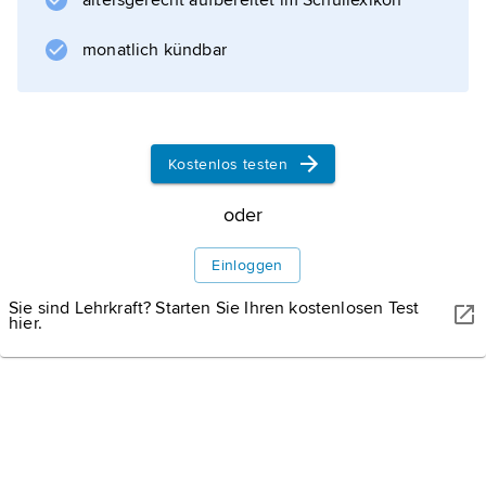
altersgerecht aufbereitet im Schullexikon
monatlich kündbar
WISSENMEDIA, GÜTERSLOH
Topografische Landkarte von Kirgisistan
Kostenlos testen
Landschaft
oder
Einloggen
Klima
Sie sind Lehrkraft? Starten Sie Ihren kostenlosen Test
hier.
Vegetation
Informationen zum Artikel