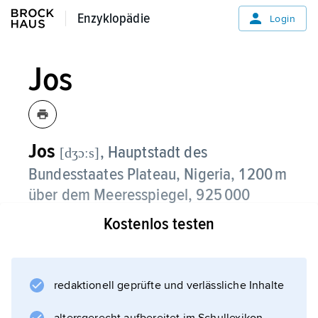
Enzyklopädie
Enzyklopädie
Login
Jos
Jos
, Hauptstadt des
[dʒɔːs]
Bundesstaates Plateau, Nigeria, 1 200 m
über dem Meeresspiegel, 925 000
Einwohner;
Kostenlos testen
im Hochland von Bauchi
(Josplateau)
gelegen; Erholungsort, katholischer
redaktionell geprüfte und verlässliche Inhalte
Erzbischofssitz, Universität (gegründet 1976),