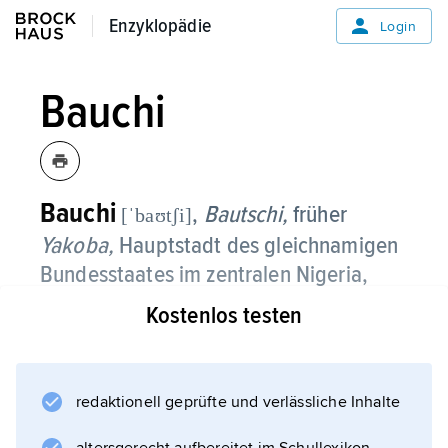
Enzyklopädie
Enzyklopädie
Login
Bauchi
Bauchi
,
Bautschi,
früher
[ˈbaʊtʃi]
Yakoba,
Hauptstadt des gleichnamigen
Bundesstaates im zentralen Nigeria,
415 000 Einwohner;
Kostenlos testen
liegt 616 m über dem Meeresspiegel am
Ostrand des
Hochlands von Bauchi (Josplateau);
redaktionell geprüfte und verlässliche Inhalte
Universität (gegründet 1988); Handelszentrum