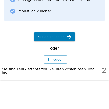
altersgerecht aufbereitet im Schullexikon
landwirtschaftlicher Produkte, verarbeitende
Industrie, Montagewerk für Lastkraftwagen
monatlich kündbar
und Traktoren; Verkehrsknotenpunkt mit
Bahnstation, Flughafen.
Kostenlos testen
Informationen zum Artikel
oder
Einloggen
Sie sind Lehrkraft? Starten Sie Ihren kostenlosen Test
hier.