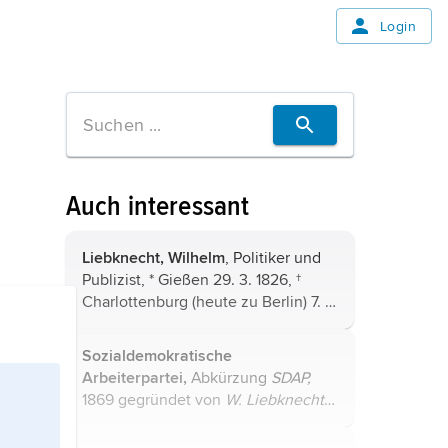
Login
Auch interessant
Liebknecht,
Wilhelm
, Politiker und
Publizist, * Gießen 29. 3. 1826, †
Charlottenburg (heute zu Berlin) 7. 8.
1900, Vater von
Karl Liebknecht
;
nahm an der Revolution von 1848/49
Sozialdemokratische
teil, floh nach Genf, lebte ...
Arbeiterpartei,
Abkürzung
SDAP,
1869 gegründet von
W. Liebknecht
und
A. Bebel
auf dem
Eisenacher
Kongress
, orientierte sich in ihrem