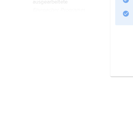
ausgearbeitete
Eisenacher Programm.
Es stand im Unterschied zu den von der 
F. Lassalle
vertretenen Grundsätzen den politischen
Informationen zum Artikel