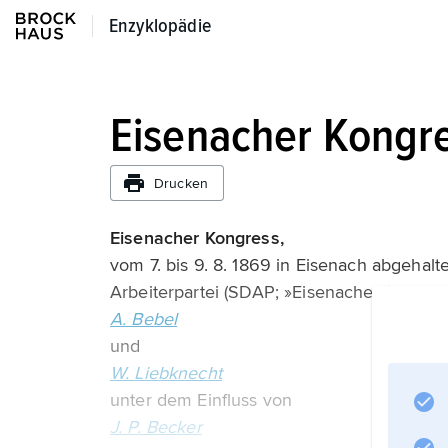
Enzyklopädie
Enzyklopädie
Eisenacher Kongr
Drucken
Eisenacher Kongress,
vom 7. bis 9. 8. 1869 in Eisenach abgehal
Arbeiterpartei (SDAP; »Eisenacher«). Die
A. Bebel
und
W. Liebknecht
unter dem Einfluss von
J. P. Becker