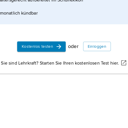
altersgerecht aufbereitet im Schullexikon
monatlich kündbar
Gruppe um
oder
Kostenlos testen
Einloggen
Sie sind Lehrkraft? Starten Sie Ihren kostenlosen Test hier.