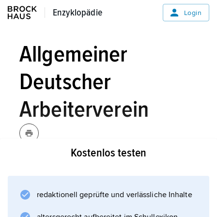
Enzyklopädie
Enzyklopädie
Login
Allgemeiner
Deutscher
Arbeiterverein
Kostenlos testen
Allgemeiner Deutscher
Arbeiterverein,
Abkürzung
ADAV,
redaktionell geprüfte und verlässliche Inhalte
die früheste politische Vertretung der in der
Revolution von 1848 entstandenen deutschen