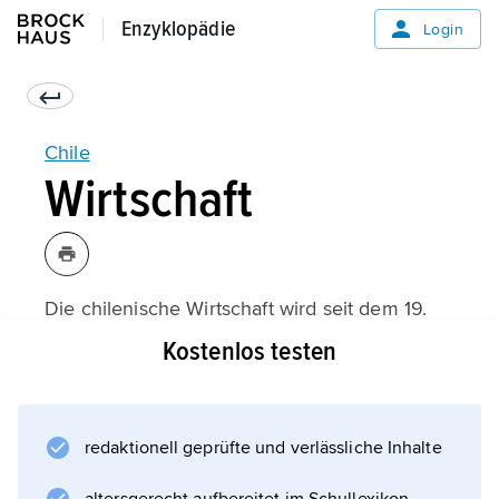
Enzyklopädie
Enzyklopädie
Login
Chile
Wirtschaft
Die chilenische Wirtschaft wird seit dem 19.
Jahrhundert vom Bergbau bestimmt (zunächst
Kostenlos testen
Salpeter
, später
Kupfer
redaktionell geprüfte und verlässliche Inhalte
). Verstärkte Industrialisierungsbemühungen
setzten nach der