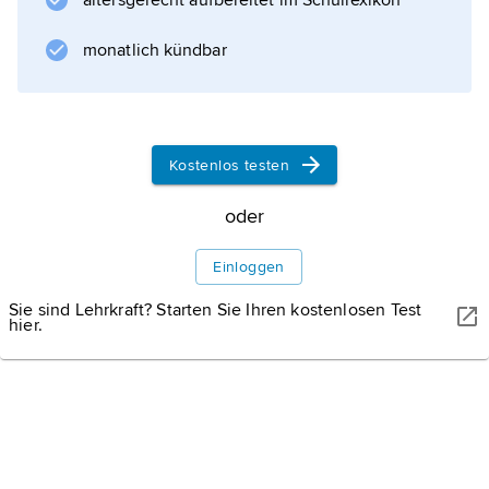
altersgerecht aufbereitet im Schullexikon
Weltwirtschaftskrise
ein (Importsubstitution). Eine Förderung der
monatlich kündbar
exportorientierten Landwirtschaft begann erst
Mitte der 1970er-Jahre. Nach dem
Militärputsch (1973) unter General
Augusto Pinochet
Kostenlos testen
wurde der »chilenische Weg zum
oder
Sozialismus« von
Salvador Allende
Einloggen
durch ein neoliberales,
Sie sind Lehrkraft? Starten Sie Ihren kostenlosen Test
hier.
Informationen zum Artikel