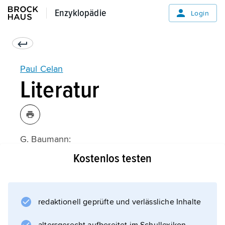
Enzyklopädie
Enzyklopädie
Login
Paul Celan
Literatur
G. Baumann:
Erinnerungen an Paul Celan
Kostenlos testen
(Neuausgabe 1992)
redaktionell geprüfte und verlässliche Inhalte
Informationen zum Artikel