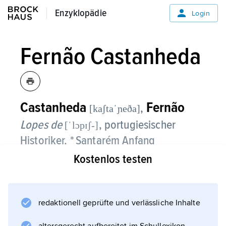
Enzyklopädie
Enzyklopädie
Login
Fernão Castanheda
Castanheda
Fernão
,
[kaʃtaˈɲeða]
Lopes de
, portugiesischer
[ˈlɔpɪʃ-]
Historiker, * Santarém Anfang
16. Jahrhundert, † Coimbra 23. 3. 1559;
Kostenlos testen
lebte 1528–38 in Indien; bedeutender
Chronist der portugiesischen Ausbreitung in
redaktionell geprüfte und verlässliche Inhalte
Indien.