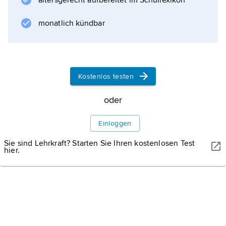
altersgerecht aufbereitet im Schullexikon
monatlich kündbar
Informationen zum Artikel
Kostenlos testen
oder
Einloggen
Sie sind Lehrkraft? Starten Sie Ihren kostenlosen Test
hier.