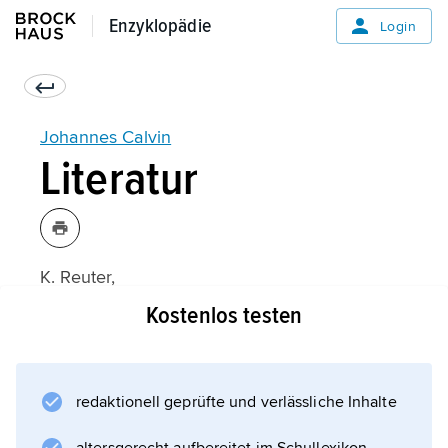
Enzyklopädie
Enzyklopädie
Login
Johannes Calvin
Literatur
K. Reuter,
Vom Scholaren bis zum jungen Reformator.
Kostenlos testen
Studien zum Werdegang Johannes Calvins
(1981)
redaktionell geprüfte und verlässliche Inhalte