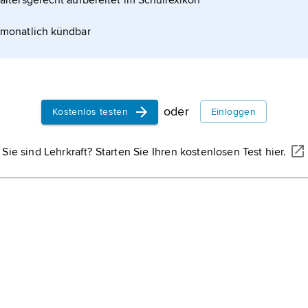
altersgerecht aufbereitet im Schullexikon
monatlich kündbar
oder
Kostenlos testen
Einloggen
Sie sind Lehrkraft? Starten Sie Ihren kostenlosen Test hier.
BIGGUNSBAND/SHUTTERSTOCK.COM
. a. vom Tourismus lebt.