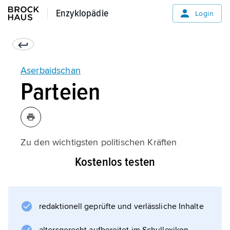
Enzyklopädie
Enzyklopädie
Login
Aserbaidschan
Parteien
Zu den wichtigsten politischen Kräften
gehören die Partei »Neues Aserbaidschan«
Kostenlos testen
(YAP; gegründet 1992), die Partei der
Bürgersolidarität (VHP; gegründet 1992), die
Gleichheitspartei (Musawat; gegründet 1911),
redaktionell geprüfte und verlässliche Inhalte
die in mehrere Splittergruppen gespaltene
Volksfront-Partei Aserbaidschans (AXCP;