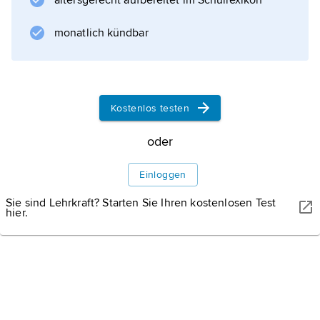
altersgerecht aufbereitet im Schullexikon
gegründet 1989) und die Mutterlandspartei
(AVP; gegründet 1990).
monatlich kündbar
Informationen zum Artikel
Kostenlos testen
oder
Einloggen
Sie sind Lehrkraft? Starten Sie Ihren kostenlosen Test
hier.