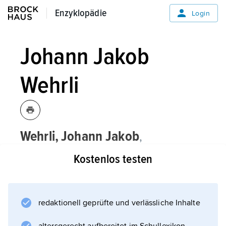
Enzyklopädie
Enzyklopädie
Login
Johann Jakob
Wehrli
Wehrli,
Johann Jakob
,
schweizerischer Pädagoge, * Eschikofen
Kostenlos testen
(Kanton Thurgau) 6. 11. 1799,
† Guggenbühl (heute zu Andwil, Kanton
Thurgau) 15. 3. 1855;
redaktionell geprüfte und verlässliche Inhalte
leitete 1810–33 die Armenschule von