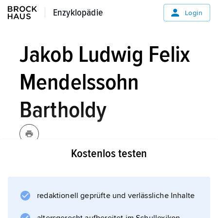
Enzyklopädie
Enzyklopädie
Login
Jakob Ludwig Felix
Mendelssohn
Bartholdy
Kostenlos testen
Mendelssohn Bartholdy,
Jakob
Ludwig Felix
, Komponist, * Hamburg
3. 2. 1809, † Leipzig 4. 11. 1847, Enkel
redaktionell geprüfte und verlässliche Inhalte
von
M. Mendelssohn
(sein Vater hatte