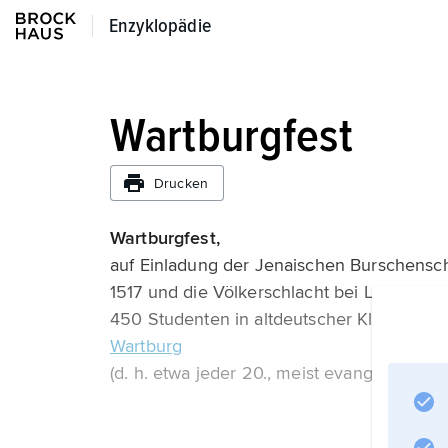
Enzyklopädie
Enzyklopädie
Wartburgfest
Drucken
Wartburgfest,
auf Einladung der Jenaischen Burschensc
1517 und die Völkerschlacht bei Leipzig 1
450 Studenten in altdeutscher Kleidung au
Wartburg
(d. h. etwa jeder 20., meist evangelische 