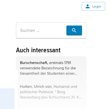
Login
Auch interessant
Burschenschaft,
erstmals 1791
verwendete Bezeichnung für die
Gesamtheit der Studenten einer
Universität. Die Bezeichnung
übertrug sich nach 1815 auf eine auf
Hutten,
Ulrich von
, Humanist und
die nationale Einigung Deutschlands
politischer Publizist, * Burg
und politische ...
Steckelberg (bei Schlüchtern) 21. 4.
1488, † Insel Ufenau 29. 8. 1523,
Vetter von
Moritz Hutten
und
Philipp