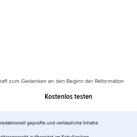
haft zum Gedenken an den Beginn der Reformation
813 am 18. 10. 1817 erfolgte Zusammenkunft von über
Kostenlos testen
s elf deutschen Universitäten auf der
Studierende an
redaktionell geprüfte und verlässliche Inhalte