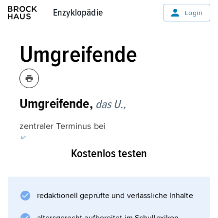
Enzyklopädie
Enzyklopädie
Login
Umgreifende
Umgreifende,
das U.,
zentraler Terminus bei
K.
Kostenlos testen
Jaspers
in der Lehre vom einen, ursprünglichen
umgreifenden Sein (»Periechontologie«). Bei
einer inhaltlichen Darstellung ist das
redaktionell geprüfte und verlässliche Inhalte
Umgreifende wie folgt zu bestimmen: