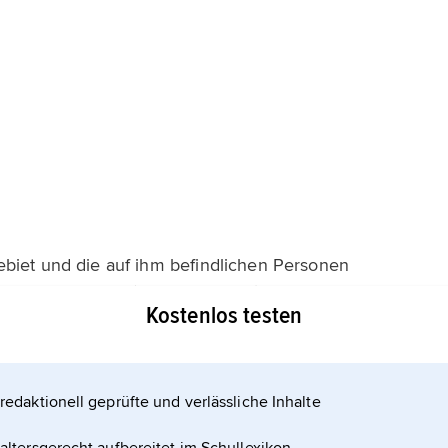
ebiet und die auf ihm befindlichen Personen
aatsangehörigen (Personalhoheit). Die Staatsgewalt
Kostenlos testen
des Staatsgebietes und des Staatsvolkes
r Ausübung der Staatsgewalt verbindet sich das
redaktionell geprüfte und verlässliche Inhalte