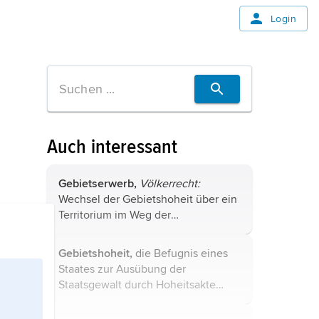
Login
Auch interessant
Gebietserwerb,
Völkerrecht:
Wechsel der Gebietshoheit über ein
Territorium im Weg der
Vereinbarung zwischen den
beteiligten Staaten oder aber
Gebietshoheit,
die Befugnis eines
Vergrößerung des Staatsgebietes.
Staates zur Ausübung der
Arten des Gebietserwerbs ...
Staatsgewalt
durch Hoheitsakte
gegenüber den im
Staatsgebiet
befindlichen Personen (Ausnahmen: