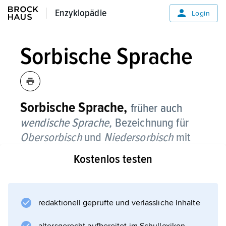
Enzyklopädie
Enzyklopädie
Login
Sorbische Sprache
Sorbische Sprache,
früher auch
wendische Sprache,
Bezeichnung für
Obersorbisch
und
Niedersorbisch
mit
jeweils eigener schriftsprachlicher Form
Kostenlos testen
und eigenen Dialekten, die allmählich
verschwinden.
redaktionell geprüfte und verlässliche Inhalte
Die sorbische Sprache zählt zu den
westslawischen Sprachen (