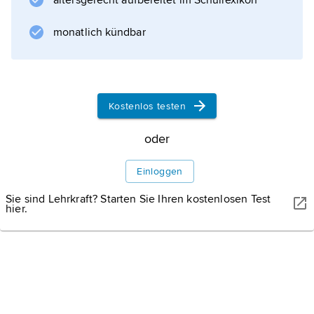
altersgerecht aufbereitet im Schullexikon
monatlich kündbar
TIM ROBERTS PHOTOGRAPHY/SHUTTERSTOCK
Scottsdale: Übersicht
Scottsdale in der Nähe von Phoenix, Arizona, gilt als das
Kostenlos testen
Golfmekka in den USA. Über 200 Plätze warten hier auf Spieler.
oder
Einloggen
Sie sind Lehrkraft? Starten Sie Ihren kostenlosen Test
hier.
Informationen zum Artikel