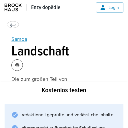
Enzyklopädie
Enzyklopädie
Login
Samoa
Landschaft
Die zum großen Teil von
Korallenriffen
Kostenlos testen
umsäumten Hauptinseln sind vulkanischen
Ursprungs und bestehen vor allem aus
basaltischen und trachytischen
redaktionell geprüfte und verlässliche Inhalte
Ergussgesteinen und Tuffen. Das Innere
nehmen stark zerklüftete Gebirge (im Silisili