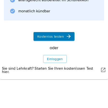
altersgerecht aufbereitet im Schullexikon
auf
Savaii
monatlich kündbar
bis 1858 m, im Mount Fito auf Upolu bis
1100 m über dem Meeresspiegel) ein, denen
nur schmale Küstenebenen vorgelagert
Kostenlos testen
oder
Informationen zum Artikel
Einloggen
Sie sind Lehrkraft? Starten Sie Ihren kostenlosen Test
hier.