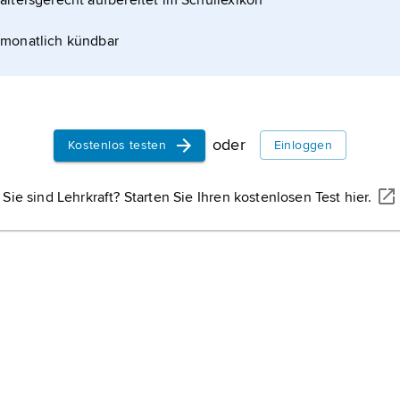
altersgerecht aufbereitet im Schullexikon
monatlich kündbar
nten Roman des Barock, 2) die eher für ein größeres
olksbüchern, die bis in das 18.
oder
Kostenlos testen
Einloggen
Sie sind Lehrkraft? Starten Sie Ihren kostenlosen Test hier.