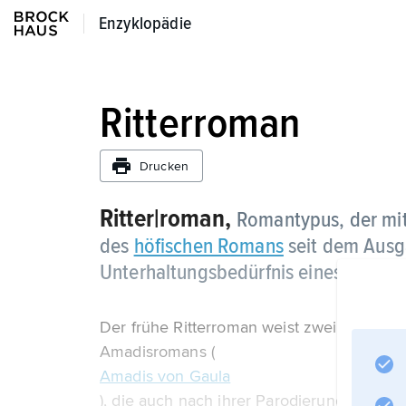
Enzyklopädie
Enzyklopädie
Ritterroman
Drucken
Ritter|roman,
Romantypus, der mit
des
höfischen Romans
seit dem Ausga
Unterhaltungsbedürfnis eines breite
Der frühe Ritterroman weist zwei Grundfor
Amadisromans (
Amadis von Gaula
), die auch nach ihrer Parodierung im »