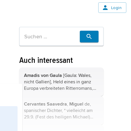
Login
Auch interessant
Amadis von Gaula
[Gaula: Wales,
nicht Gallien], Held eines in ganz
Europa verbreiteten Ritterromans,
dessen Urform vor 1325 vielleicht in
Portugal entstand und dessen
Cervantes Saavedra
,
Miguel
de,
entscheidende Redaktion durch den
spanischer Dichter, * vielleicht am
...
29.9. (Fest des heiligen Michael)
1547 in Alcalá de Henares, getauft
am 9.10.1547, † 23.4.1616 in Madrid.