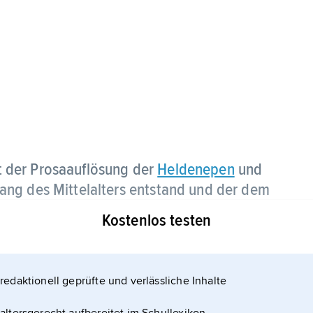
 der Prosaauflösung der
Heldenepen
und
ng des Mittelalters entstand und der dem
n Publikums entsprach.
Kostenlos testen
men auf: 1) die zahlreichen Versionen des
redaktionell geprüfte und verlässliche Inhalte