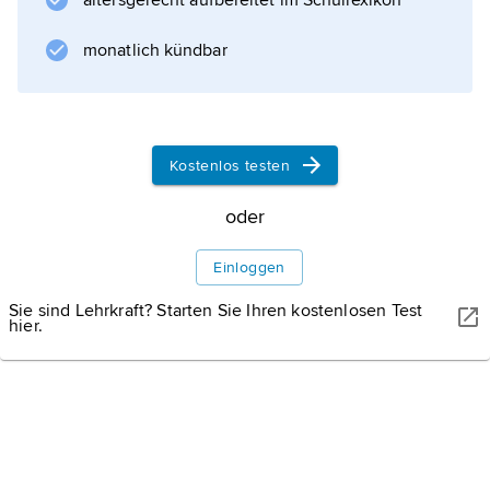
altersgerecht aufbereitet im Schullexikon
Gesamtverbreitungsgebiet Südost-
Brandenburg, große Teile Sachsens,
monatlich kündbar
Nordböhmen und Nord-Mähren sowie
Kostenlos testen
Informationen zum Artikel
oder
Einloggen
Sie sind Lehrkraft? Starten Sie Ihren kostenlosen Test
hier.