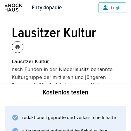
Enzyklopädie
Enzyklopädie
Login
Lausitzer Kultur
Lausitzer Kultur,
nach Funden in der Niederlausitz benannte
Kulturgruppe der mittleren und jüngeren
Bronzezeit (12.–8. Jahrhundert v. Chr.) im
Kostenlos testen
östlichen Mitteleuropa. Kennzeichnend ist die
im plastischen Buckel- und Riefenstil
gefertigte Keramik vom »Lausitzer Typ«.
Archäologische Quellengrundlage der
redaktionell geprüfte und verlässliche Inhalte
Lausitzer Kultur, deren