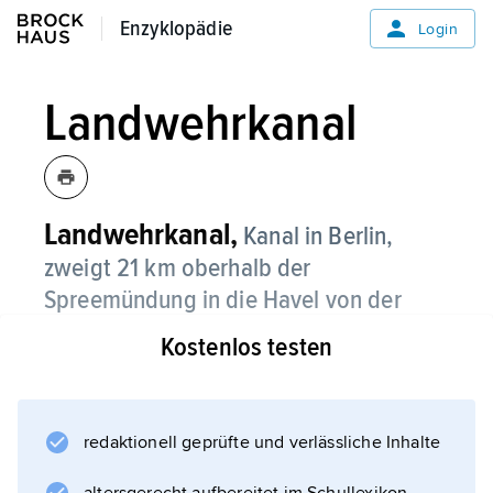
Enzyklopädie
Enzyklopädie
Login
Landwehrkanal
Landwehrkanal,
Kanal in Berlin,
zweigt 21 km oberhalb der
Spreemündung in die Havel von der
Oberspree ab, mündet nach 11 km in
Kostenlos testen
Charlottenburg in die Unterspree;
1845–50 angelegt, 1883–89 erweitert,
Mindesttiefe 2 m, dient heute vorwiegend der
redaktionell geprüfte und verlässliche Inhalte
Vergnügungsschifffahrt.