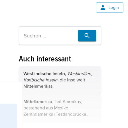
Login
Auch interessant
West|indische Inseln,
West|indi|en,
Karibische Inseln,
die Inselwelt
Mittelamerikas.
Mittel|amerika,
Teil Amerikas,
bestehend aus Mexiko,
Zentralamerika
(Festlandbrücke
zwischen Nord- und Südamerika,
von Guatemala bis Panama) und den