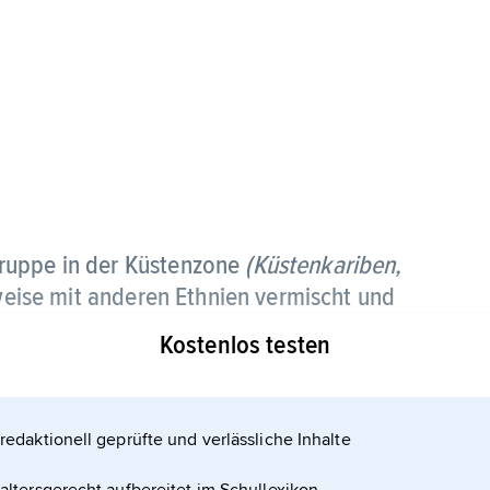
ruppe in der Küstenzone
(Küstenkariben,
lweise mit anderen Ethnien vermischt und
nzösisch-Guayana
,
Guyana
und
Suriname
Kostenlos testen
uela
, zusammen etwa 10 000 Menschen.
e Kariben Pflanzer und Fischer; mit fortschreitender
redaktionell geprüfte und verlässliche Inhalte
s und sind zum Teil verstädtert.