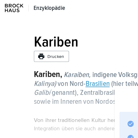
Enzyklopädie
Enzyklopädie
Kariben
Drucken
Kariben,
Karaiben,
indigene Volksg
Kalinya)
von Nord-
Brasilien
(hier tei
Galibí
genannt), Zentralbrasilien,
Fra
sowie im Inneren von Nordost-
Venez
Von ihrer traditionellen Kultur her sind di
Integration üben sie auch andere Berufe au