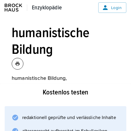
Enzyklopädie
Enzyklopädie
Login
humanistische
Bildung
humanistische Bildung,
an Gedanken des Humanismus anknüpfendes
Kostenlos testen
und im Rahmen des Neuhumanismus durch
W. von Humboldt
entwickeltes Bildungskonzept, das die
»Menschwerdung des Menschen« durch
redaktionell geprüfte und verlässliche Inhalte
umfassende Persönlichkeitsbildung und damit