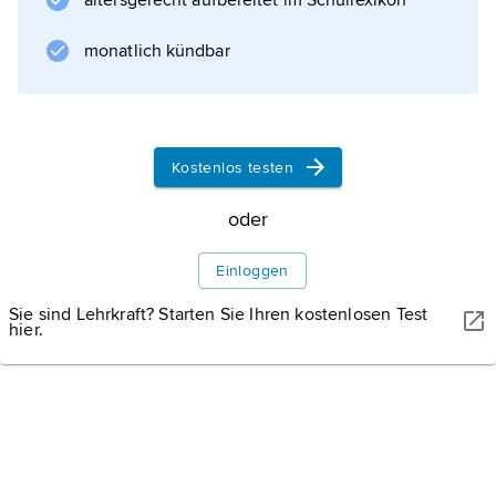
altersgerecht aufbereitet im Schullexikon
anknüpfend an
monatlich kündbar
Aristoteles
,
G. B. Giraldi Cinzio
und
Kostenlos testen
J. C. Scaliger
, von französischen Theoretikern
oder
weiterentwickelt (u. a. von
J. de La Taille
Einloggen
). Tragödien nach antikem Vorbild schrieben u.
Sie sind Lehrkraft? Starten Sie Ihren kostenlosen Test
hier.
Informationen zum Artikel