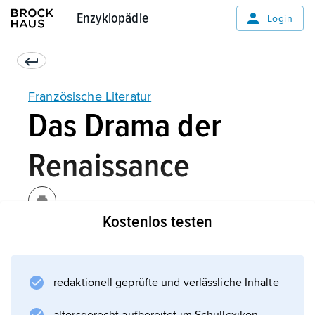
Enzyklopädie
Enzyklopädie
Login
Französische Literatur
Das Drama der
Renaissance
Kostenlos testen
Nach dem Vorbild der Antikenrezeption in der
italienischen Renaissance wurde auch in
Frankreich das antike Theater neu entdeckt.
redaktionell geprüfte und verlässliche Inhalte
Es entstanden antikisierende
Renaissancedramen, auch die Poetik wurde,