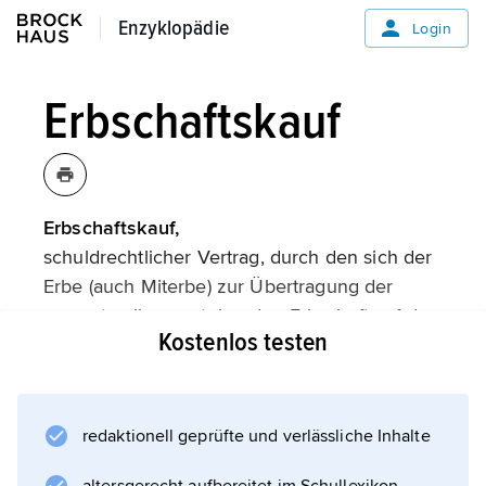
Enzyklopädie
Enzyklopädie
Login
Erbschaftskauf
Erbschaftskauf,
schuldrechtlicher Vertrag, durch den sich der
Erbe (auch Miterbe) zur Übertragung der
gesamten ihm zustehenden Erbschaft auf den
Kostenlos testen
Käufer gegen Entgelt verpflichtet; der Vertrag
bedarf notarieller Beurkundung (§§ 2371 ff.
BGB). Ein Vertrag über den künftigen
Nachlass eines noch lebenden Dritten ist
redaktionell geprüfte und verlässliche Inhalte
grundsätzlich nichtig (§ 311b Absatz 4