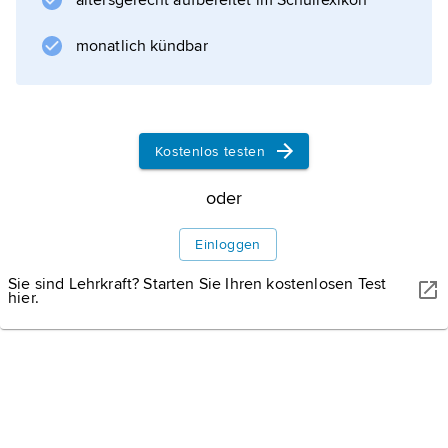
altersgerecht aufbereitet im Schullexikon
Wirkung
monatlich kündbar
Kostenlos testen
Informationen zum Artikel
oder
Einloggen
Sie sind Lehrkraft? Starten Sie Ihren kostenlosen Test
hier.