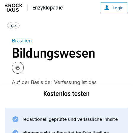
Enzyklopädie
Enzyklopädie
Login
Brasilien
Bildungswesen
Auf der Basis der Verfassung ist das
Bildungswesen föderal strukturiert. In der
Kostenlos testen
Bildungsverwaltung werden drei Ebenen
unterschieden: Gemeinden, Bundesstaat und
Bund. Die Primarbildung befindet sich in der
redaktionell geprüfte und verlässliche Inhalte
Verantwortung der Gemeinden, die
Sekundarstufe in der Verantwortung von