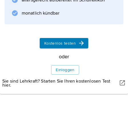
altersgerecht aufbereitet im Schullexikon
Gemeinden und Bundesstaaten, für die
Universitäten ist der Bund zuständig. Die
monatlich kündbar
Organisation des öffentlichen
Kostenlos testen
Informationen zum Artikel
oder
Einloggen
Sie sind Lehrkraft? Starten Sie Ihren kostenlosen Test
hier.