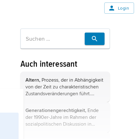
Login
Auch interessant
Altern,
Prozess, der in Abhängigkeit
von der Zeit zu charakteristischen
Zustandsveränderungen führt.
Altern ist ein universaler,
multifaktoriell bedingter,
Generationengerechtigkeit,
Ende
irreversibler Vorgang, dem Belebtes
der 1990er-Jahre im Rahmen der
und Unbelebtes ...
sozialpolitischen Diskussion in
Deutschland populär gewordener
Begriff, der das Problem der