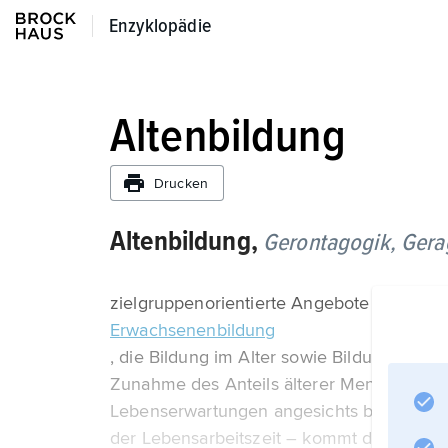
Enzyklopädie
Enzyklopädie
Altenbildung
Drucken
Altenbildung,
Gerontagogik,
Gera
zielgruppenorientierte Angebote im Rahm
Erwachsenenbildung
, die Bildung im Alter sowie Bildung für da
Zunahme des Anteils älterer Menschen a
Lebenserwartungen angesichts besserer m
der Lebensarbeitszeit – kommt der Altenb