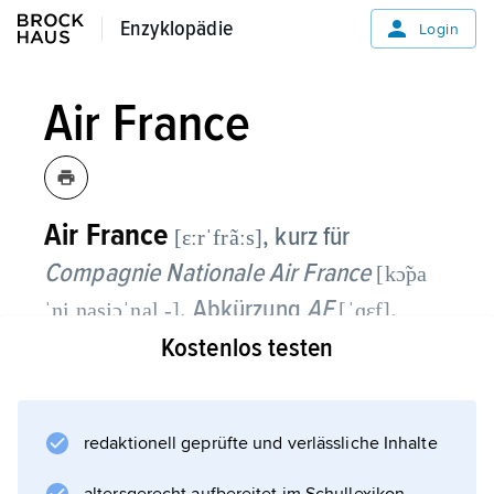
Enzyklopädie
Enzyklopädie
Login
Air France
Air France
, kurz für
[εːrˈfrãːs]
Compagnie Nationale Air France
[kɔ̃pa
, Abkürzung
AF
,
ˈɲi nasjɔˈnal -]
[ˈɑεf]
Kostenlos testen
führende französische
Luftverkehrsgesellschaft, gegründet 1933,
Sitz: Paris. 1990 Beteiligung an der Air Inter
redaktionell geprüfte und verlässliche Inhalte
(seit 1997 mit dieser fusioniert) und
Übernahme der privaten Fluggesellschaft