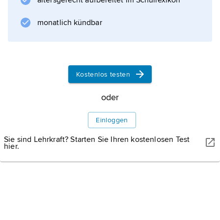
altersgerecht aufbereitet im Schullexikon
Landschaft
monatlich kündbar
Klima
Pflanzen- und Tierwelt
Kostenlos testen
oder
Geschichte
Einloggen
Sie sind Lehrkraft? Starten Sie Ihren kostenlosen Test
Bevölkerung
hier.
Wirtschaft