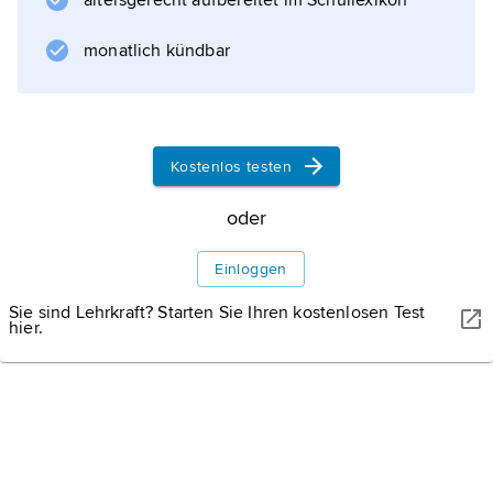
altersgerecht aufbereitet im Schullexikon
monatlich kündbar
Kostenlos testen
NAMAHACA/SHUTTERSTOCK
Dorf in Mosambik.
Typisches Dorf mit traditionellen
oder
strohgedeckten Rundhütten.
Einloggen
Sie sind Lehrkraft? Starten Sie Ihren kostenlosen Test
Landesporträt
hier.
Geografie