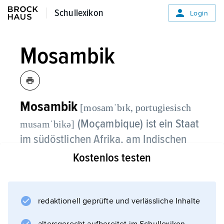
Schullexikon
Schullexikon
Login
Mosambik
Mosambik
[mosamˈbɪk, portugiesisch
(Moçambique) ist ein Staat
musamˈbikə]
im südöstlichen Afrika, am Indischen
Ozean; Hauptstadt ist Maputo.
Kostenlos testen
redaktionell geprüfte und verlässliche Inhalte