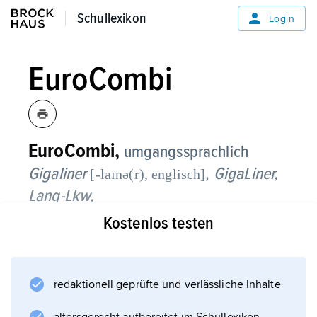
Schullexikon
Schullexikon
Login
EuroCombi
EuroCombi,
umgangssprachlich
Gigaliner
,
GigaLiner,
[-laɪnə(r), englisch]
Lang-Lkw,
Kostenlos testen
Schwerlastkraftwagen mit bis zu 60 t
Gesamtgewicht und 25,25 m Länge. In
Deutschland waren EuroCombis bis max. 44 t
Gesamtgewicht zunächst im Rahmen eines
redaktionell geprüfte und verlässliche Inhalte
auf fünf Jahre (2012–16) angelegten