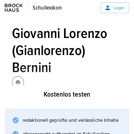
Schullexikon
Schullexikon
Login
Giovanni Lorenzo
(Gianlorenzo)
Bernini
Kostenlos testen
Bernini,
Giovanni Lorenzo
(Gianlorenzo)
, italienischer
Baumeister, Bildhauer, Zeichner, Maler
redaktionell geprüfte und verlässliche Inhalte
und Szenograf, * Neapel 7. 12. 1598,